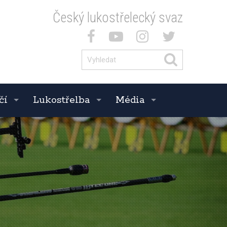
Český lukostřelecký svaz
čí
Lukostřelba
Média