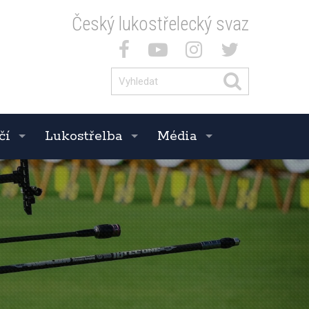
Český lukostřelecký svaz
čí
Lukostřelba
Média